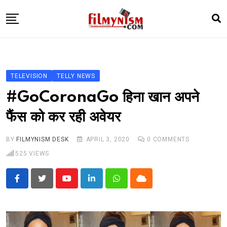
Skip
to
content
HOME
BOLLY
TELEVISION
TELLY NEWS
TELEVISION
#GoCoronaGo हिना खान अपने
BHOJPURI
फैंस को कर रही अवेयर
NEWS ABTAK
BY
FILMYNISM DESK
APRIL 3, 2020
0
COMMENTS
STARRY SIDES
525
VIEWS
MORE
Youtube
LinkedIn
Whatsapp
Cloud