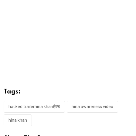
Tags:
hacked trailerhina khanहैक्ड
hina awareness video
hina khan