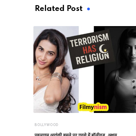
Related Post
BOLLYWOOD
पहलगाम आतंकी हमले पर गुस्से में बॉलीवुड, अक्षय