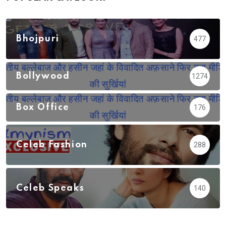
Bhojpuri
477
Bollywood
1274
Box Office
176
Celeb Fashion
288
Celeb Speaks
140