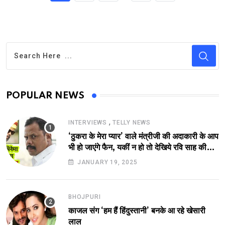
POPULAR NEWS
,
INTERVIEWS
TELLY NEWS
‘ठुकरा के मेरा प्यार’ वाले मंत्रीजी की अदाकारी के आप
भी हो जाएंगे फैन, यकीं न हो तो देखिये रवि साह की
दमदार भूमिका
JANUARY 19, 2025
BHOJPURI
काजल संग ‘हम हैं हिंदुस्तानी’ बनके आ रहे खेसारी
लाल