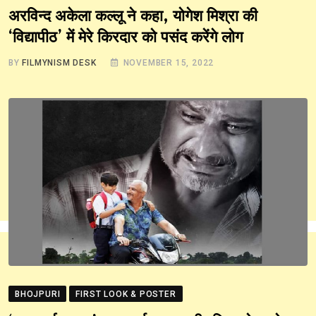
अरविन्द अकेला कल्लू ने कहा, योगेश मिश्रा की
‘विद्यापीठ’ में मेरे किरदार को पसंद करेंगे लोग
BY
FILMYNISM DESK
NOVEMBER 15, 2022
BHOJPURI
FIRST LOOK & POSTER