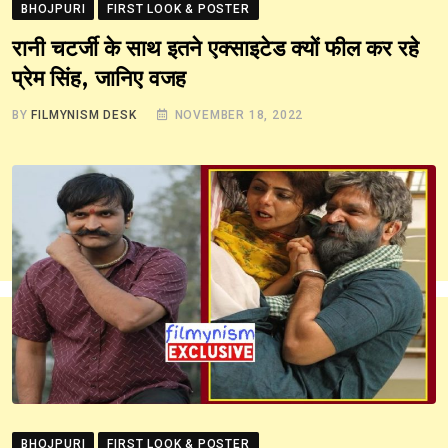
BHOJPURI
FIRST LOOK & POSTER
रानी चटर्जी के साथ इतने एक्साइटेड क्यों फील कर रहे
प्रेम सिंह, जानिए वजह
BY
FILMYNISM DESK
NOVEMBER 18, 2022
BHOJPURI
FIRST LOOK & POSTER