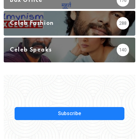
Box Office
176
Celeb Fashion
288
Celeb Speaks
140
Subscribe