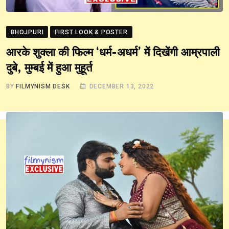
BHOJPURI
FIRST LOOK & POSTER
आरके शुक्ला की फिल्म ‘धर्म-अधर्म’ में दिखेंगी आम्रपाली
दुबे, मुम्बई में हुआ मुहूर्त
BY
FILMYNISM DESK
DECEMBER 13, 2022