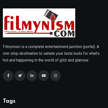
Filmynism is a complete entertainment junction (portal). A
one-stop destination to satiate your taste buds for what’s
hot and happening in the world of glitz and glamour.
Tags