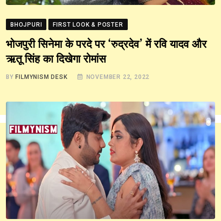
BHOJPURI
FIRST LOOK & POSTER
भोजपुरी सिनेमा के परदे पर ‘रुद्रदेव’ में रवि यादव और
ऋतू सिंह का दिखेगा रोमांस
BY
FILMYNISM DESK
NOVEMBER 22, 2022