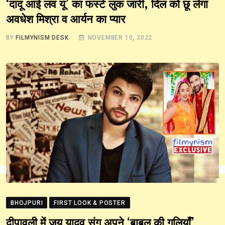
‘दादू आई लव यू’ का फर्स्ट लुक जारी, दिल को छू लेगा
अवधेश मिश्रा व आर्यन का प्यार
BY
FILMYNISM DESK
NOVEMBER 10, 2022
BHOJPURI
FIRST LOOK & POSTER
दीपावली में जय यादव संग अपने ‘बाबुल की गलियाँ’