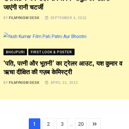
जाएंगी रानी चटर्जी
BY
FILMYNISM DESK
SEPTEMBER 6, 2022
BHOJPURI
FIRST LOOK & POSTER
‘पति, पत्नी और भूतनी’ का ट्रेलर आउट, यश कुमार व
ऋचा दीक्षित की गज़ब केमिस्ट्री
BY
FILMYNISM DESK
APRIL 22, 2022
1
2
3
20
...