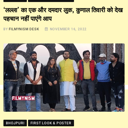
‘लल्ला’ का एक और दमदार लुक, कुणाल तिवारी को देख
पहचान नहीं पाएंगे आप
BY
FILMYNISM DESK
NOVEMBER 16, 2022
BHOJPURI
FIRST LOOK & POSTER