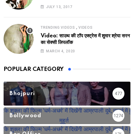
JULY 13, 2017
,
TRENDING VIDEOS
VIDEOS
Video: साउथ की टॉप एक्ट्रेस में शुमार श्रेया सरन
का सेक्सी लिपलॉक
MARCH 4, 2020
POPULAR CATEGORY
Bhojpuri
477
Bollywood
1274