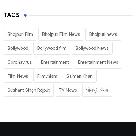
TAGS
Bhojpuri Film
Bhojpuri Film News
Bhojpuri news
Bollywood
Bollywood film
Bollywood News
Coronavirus
Entertainment
Entertainment News
Film News
Filmynism
Salman Khan
Sushant Singh Rajput
TV News
भोजपुरी फिल्म