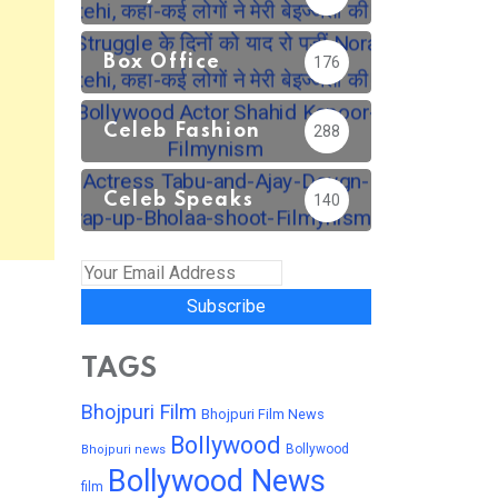
Box Office
176
Celeb Fashion
288
Celeb Speaks
140
Subscribe
TAGS
Bhojpuri Film
Bhojpuri Film News
Bollywood
Bollywood
Bhojpuri news
Bollywood News
film