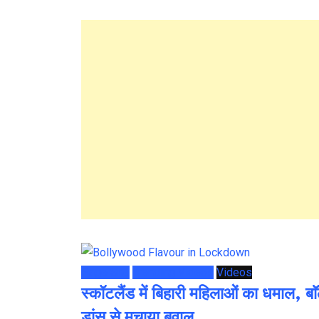
Page She
Trending Videos
Videos
स्कॉटलैंड में बिहारी महिलाओं का धमाल, बा
डांस से मचाया बवाल