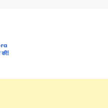
Nora
ी की!