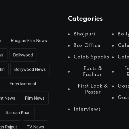
Categories
Bhojpuri
Bol
m
Bhojpuri Film News
Box Office
Cel
ws
Bollywood
Celeb Speaks
Cele
Facts &
F
ilm
Bollywood News
Fashion
Entertainment
First Look &
Gos
Poster
Gos
ent News
Film News
Interviews
Salman Khan
gh Rajput
TV News