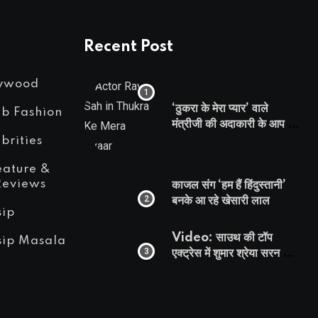
Recent Post
lywood
‘ठुकरा के मेरा प्यार’ वाले
eb Fashion
मंत्रीजी की अदाकारी के आप भी
हो जाएंगे फैन, यकीं न हो तो
brities
देखिये रवि साह की दमदार
eature &
भूमिका
Reviews
काजल संग ‘हम हैं हिंदुस्तानी’
बनके आ रहे खेसारी लाल
sip
Video: साउथ की टॉप
sip Masala
एक्ट्रेस में शुमार श्रेया सरन का
सेक्सी लिपलॉक