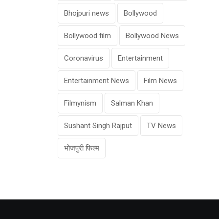
Bhojpuri news
Bollywood
Bollywood film
Bollywood News
Coronavirus
Entertainment
Entertainment News
Film News
Filmynism
Salman Khan
Sushant Singh Rajput
TV News
भोजपुरी फिल्म