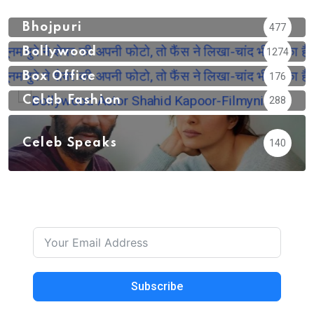
Bhojpuri
477
Bollywood
1274
Box Office
176
Celeb Fashion
288
Celeb Speaks
140
Subscribe