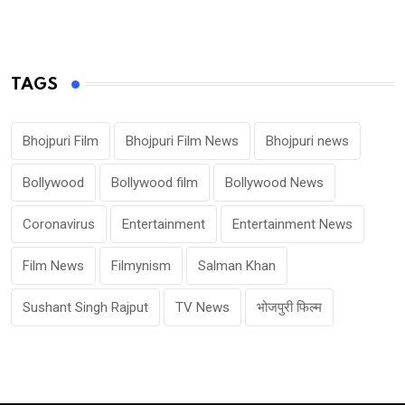
TAGS
Bhojpuri Film
Bhojpuri Film News
Bhojpuri news
Bollywood
Bollywood film
Bollywood News
Coronavirus
Entertainment
Entertainment News
Film News
Filmynism
Salman Khan
Sushant Singh Rajput
TV News
भोजपुरी फिल्म