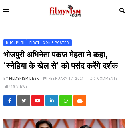
Skip
to
content
HOME
BOLLY
BHOJPURI
FIRST LOOK & POSTER
TELEVISION
भोजपुरी अभिनेता पंकज मेहता ने कहा,
BHOJPURI
‘स्नेहिया के खेल से’ को पसंद करेंगे दर्शक
NEWS ABTAK
BY
FILMYNISM DESK
FEBRUARY 17, 2021
0
COMMENTS
STARRY SIDES
418
VIEWS
MORE
Youtube
LinkedIn
Whatsapp
Cloud