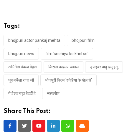
Tags:
bhojpuri actor pankaj mehta
bhojpuri film
bhojpuri news
film 'snehiya ke khel se'
अभिनेता पंकज मेहता
किसना कइलस कमाल
ड्राइवर बाबु इलू इलू
धूम मचैला राजा जी
भोजपुरी फिल्म 'स्नेहिया के खेल से'
ये ईश्क बड़ा बेदर्दी है
सरफरोश
Share This Post:
Youtube
LinkedIn
Whatsapp
Cloud