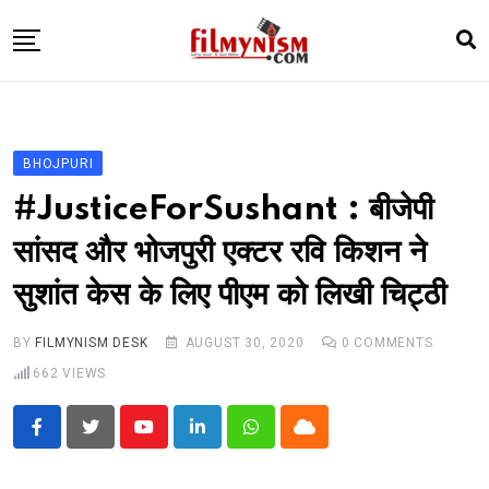
Skip
to
content
HOME
BOLLY
BHOJPURI
TELEVISION
#JusticeForSushant : बीजेपी
BHOJPURI
सांसद और भोजपुरी एक्टर रवि किशन ने
NEWS ABTAK
सुशांत केस के लिए पीएम को लिखी चिट्ठी
STARRY SIDES
MORE
BY
FILMYNISM DESK
AUGUST 30, 2020
0
COMMENTS
662
VIEWS
Youtube
LinkedIn
Whatsapp
Cloud