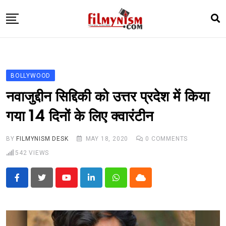
Skip
to
content
HOME
BOLLY
BOLLYWOOD
TELEVISION
नवाजुद्दीन सिद्दिकी को उत्तर प्रदेश में किया
BHOJPURI
गया 14 दिनों के लिए क्वारंटीन
NEWS ABTAK
BY
FILMYNISM DESK
MAY 18, 2020
0
COMMENTS
STARRY SIDES
542
VIEWS
MORE
Youtube
LinkedIn
Whatsapp
Cloud