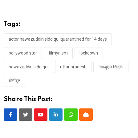
Tags:
actor nawazuddin siddiqui quarantined for 14 days
bollywood star
filmynism
lockdown
nawazuddin siddiqui
uttar pradesh
नवाजुद्दीन सिद्दिकी
बॉलीवुड
Share This Post:
Youtube
LinkedIn
Whatsapp
Cloud