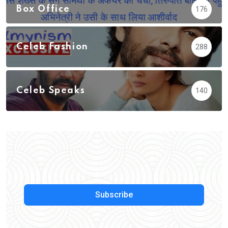
Box Office
176
Celeb Fashion
288
Celeb Speaks
140
Subscribe