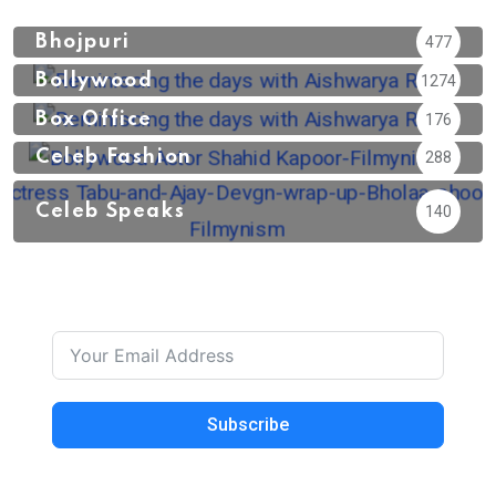
Bhojpuri
477
Bollywood
1274
Box Office
176
Celeb Fashion
288
Celeb Speaks
140
Subscribe