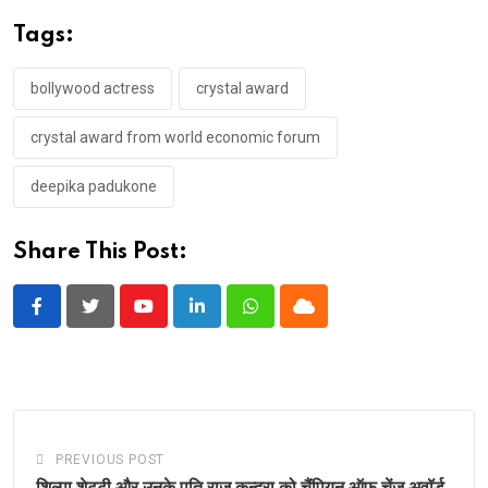
Tags:
bollywood actress
crystal award
crystal award from world economic forum
deepika padukone
Share This Post:
Youtube
LinkedIn
Whatsapp
Cloud
PREVIOUS POST
शिल्पा शेट्टी और उनके पति राज कुन्द्रा को चैंपियन ऑफ चेंज अवॉर्ड