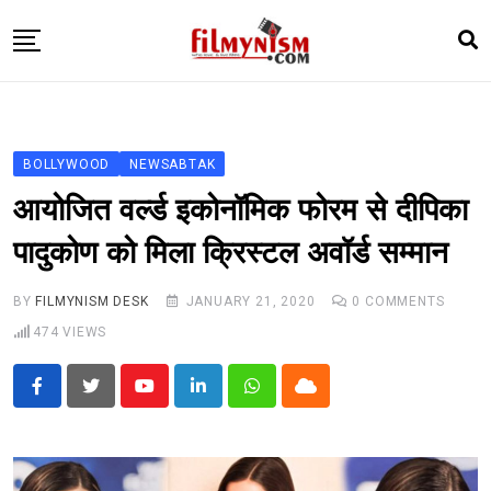
Skip
to
content
HOME
BOLLY
BOLLYWOOD
NEWSABTAK
TELEVISION
आयोजित वर्ल्ड इकोनॉमिक फोरम से दीपिका
BHOJPURI
पादुकोण को मिला क्रिस्टल अवॉर्ड सम्मान
NEWS ABTAK
BY
FILMYNISM DESK
JANUARY 21, 2020
0
COMMENTS
STARRY SIDES
474
VIEWS
MORE
Youtube
LinkedIn
Whatsapp
Cloud