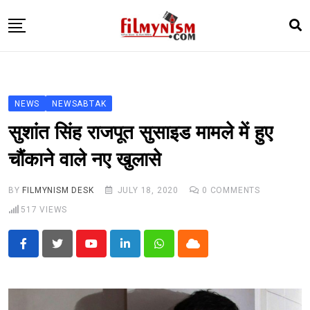
Skip
to
content
HOME
BOLLY
NEWS
NEWSABTAK
TELEVISION
सुशांत सिंह राजपूत सुसाइड मामले में हुए
BHOJPURI
चौंकाने वाले नए खुलासे
NEWS ABTAK
BY
FILMYNISM DESK
JULY 18, 2020
0
COMMENTS
STARRY SIDES
517
VIEWS
MORE
Youtube
LinkedIn
Whatsapp
Cloud