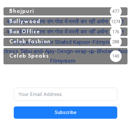
Bhojpuri
477
Bollywood
1274
Box Office
176
Celeb Fashion
288
Celeb Speaks
140
Subscribe