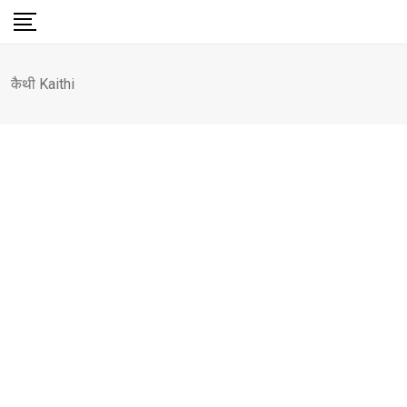
Skip
to
content
कैथी Kaithi