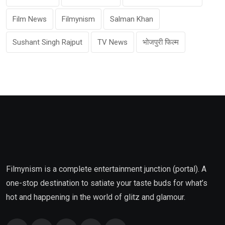
Film News
Filmynism
Salman Khan
Sushant Singh Rajput
TV News
भोजपुरी फिल्म
Filmynism is a complete entertainment junction (portal). A
one-stop destination to satiate your taste buds for what’s
hot and happening in the world of glitz and glamour.