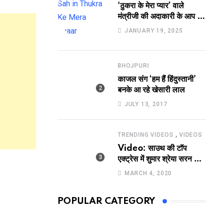
‘ठुकरा के मेरा प्यार’ वाले
मंत्रीजी की अदाकारी के आप भी
हो जाएंगे फैन, यकीं न हो तो
JANUARY 19, 2025
देखिये रवि साह की दमदार
भूमिका
BHOJPURI
काजल संग ‘हम हैं हिंदुस्तानी’
बनके आ रहे खेसारी लाल
JULY 13, 2017
,
TRENDING VIDEOS
VIDEOS
Video: साउथ की टॉप
एक्ट्रेस में शुमार श्रेया सरन का
सेक्सी लिपलॉक
MARCH 4, 2020
POPULAR CATEGORY