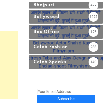
Bhojpuri
477
Bollywood
1274
Box Office
176
Celeb Fashion
288
Celeb Speaks
140
Subscribe