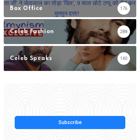
Box Office
176
Celeb Fashion
288
Celeb Speaks
140
Subscribe