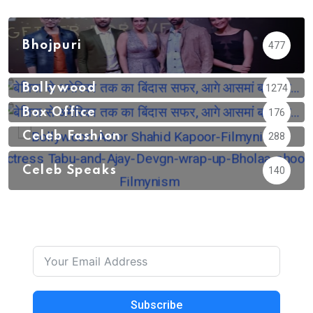
Bhojpuri
477
Bollywood
1274
Box Office
176
Celeb Fashion
288
Celeb Speaks
140
Subscribe