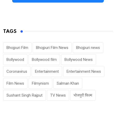
TAGS
Bhojpuri Film
Bhojpuri Film News
Bhojpuri news
Bollywood
Bollywood film
Bollywood News
Coronavirus
Entertainment
Entertainment News
Film News
Filmynism
Salman Khan
Sushant Singh Rajput
TV News
भोजपुरी फिल्म