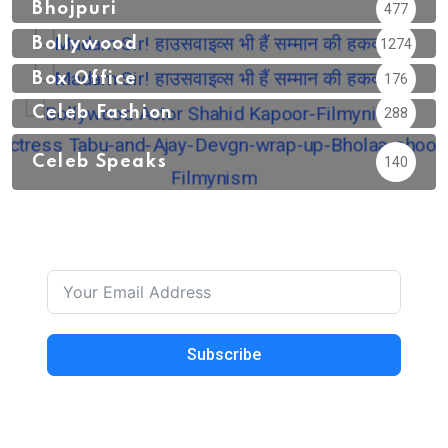
Bhojpuri
477
Bollywood
1274
Box Office
176
Celeb Fashion
288
Celeb Speaks
140
Subscribe