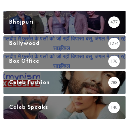
Bhojpuri
477
Bollywood
1274
Box Office
176
Celeb Fashion
288
Celeb Speaks
140