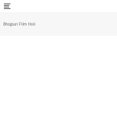
Skip
to
content
Bhojpuri FIlm Holi