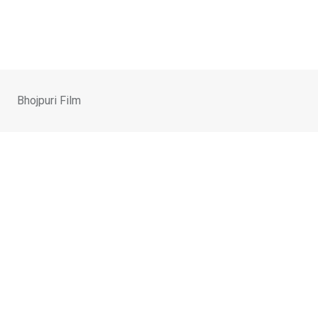
Skip
to
content
Bhojpuri Film