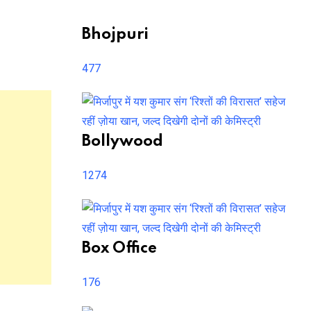
Bhojpuri
477
Bollywood
1274
Box Office
176