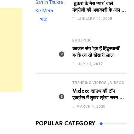
‘ठुकरा के मेरा प्यार’ वाले
मंत्रीजी की अदाकारी के आप भी
हो जाएंगे फैन, यकीं न हो तो
JANUARY 19, 2025
देखिये रवि साह की दमदार
भूमिका
BHOJPURI
काजल संग ‘हम हैं हिंदुस्तानी’
बनके आ रहे खेसारी लाल
JULY 13, 2017
,
TRENDING VIDEOS
VIDEOS
Video: साउथ की टॉप
एक्ट्रेस में शुमार श्रेया सरन का
सेक्सी लिपलॉक
MARCH 4, 2020
POPULAR CATEGORY