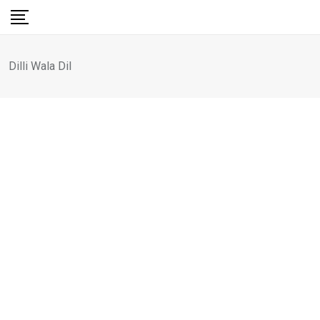
Skip
to
content
Dilli Wala Dil