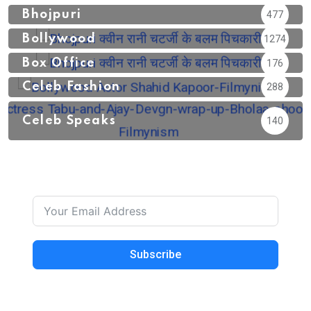
Bhojpuri
477
Bollywood
1274
Box Office
176
Celeb Fashion
288
Celeb Speaks
140
Subscribe