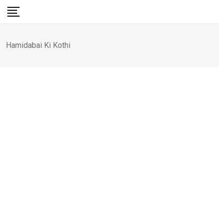
Skip
to
content
Hamidabai Ki Kothi