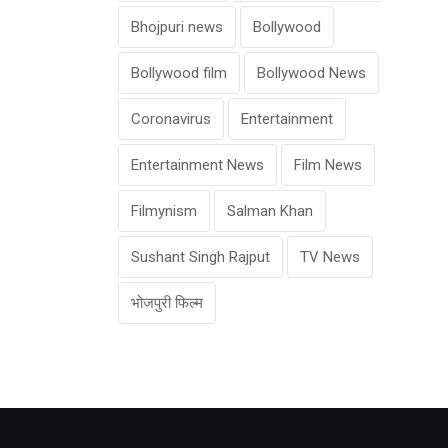
Bhojpuri news
Bollywood
Bollywood film
Bollywood News
Coronavirus
Entertainment
Entertainment News
Film News
Filmynism
Salman Khan
Sushant Singh Rajput
TV News
भोजपुरी फिल्म