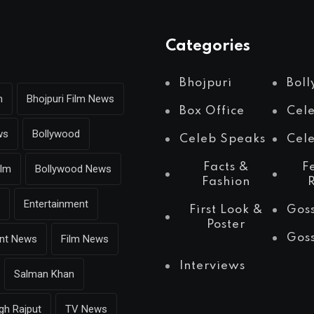
Categories
Bhojpuri
Bol
m
Bhojpuri Film News
Box Office
Cel
ws
Bollywood
Celeb Speaks
Cele
Facts &
F
ilm
Bollywood News
Fashion
Entertainment
First Look &
Gos
Poster
Gos
ent News
Film News
Interviews
Salman Khan
gh Rajput
TV News