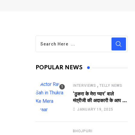
POPULAR NEWS
,
INTERVIEWS
TELLY NEWS
‘ठुकरा के मेरा प्यार’ वाले
मंत्रीजी की अदाकारी के आप भी
हो जाएंगे फैन, यकीं न हो तो
JANUARY 19, 2025
देखिये रवि साह की दमदार
भूमिका
BHOJPURI