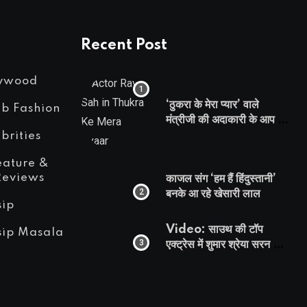
Recent Post
lywood
‘ठुकरा के मेरा प्यार’ वाले
eb Fashion
मंत्रीजी की अदाकारी के आप भी
हो जाएंगे फैन, यकीं न हो तो
brities
देखिये रवि साह की दमदार
eature &
भूमिका
Reviews
काजल संग ‘हम हैं हिंदुस्तानी’
बनके आ रहे खेसारी लाल
sip
Video: साउथ की टॉप
sip Masala
एक्ट्रेस में शुमार श्रेया सरन का
सेक्सी लिपलॉक