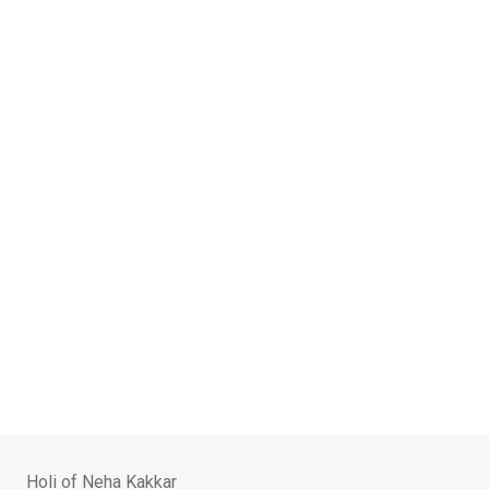
Skip
to
content
Holi of Neha Kakkar