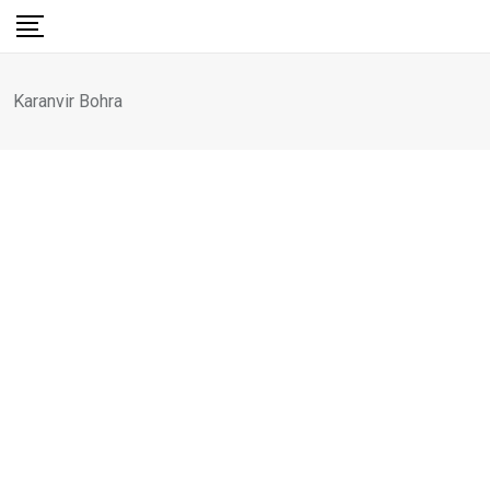
Skip
to
content
Karanvir Bohra