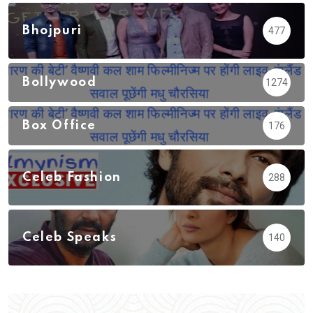
Bhojpuri
477
Bollywood
1274
Box Office
176
Celeb Fashion
288
Celeb Speaks
140