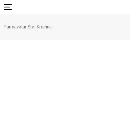
Skip
to
content
Parmavatar Shri Krishna