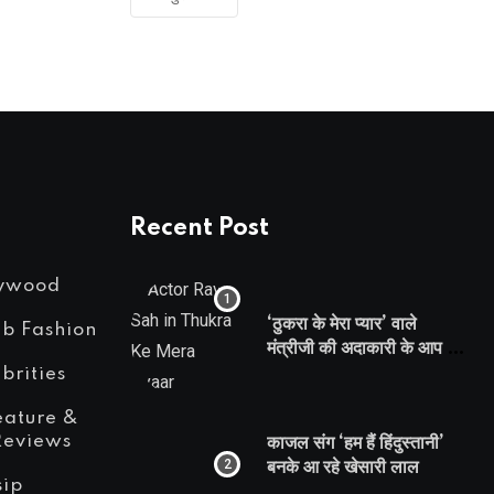
Recent Post
lywood
‘ठुकरा के मेरा प्यार’ वाले
eb Fashion
मंत्रीजी की अदाकारी के आप भी
हो जाएंगे फैन, यकीं न हो तो
brities
देखिये रवि साह की दमदार
eature &
भूमिका
Reviews
काजल संग ‘हम हैं हिंदुस्तानी’
बनके आ रहे खेसारी लाल
sip