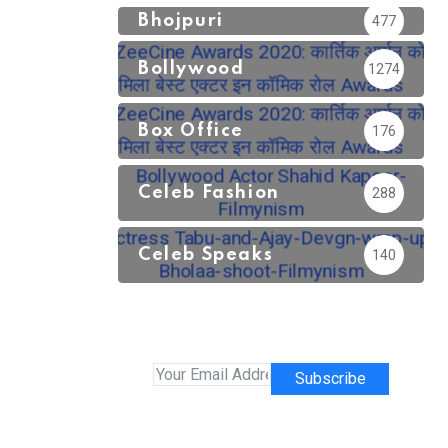
Bhojpuri
477
Bollywood
1274
Box Office
176
Celeb Fashion
288
Celeb Speaks
140
Subscribe