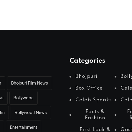
Categories
Bhojpuri
Bol
m
Bhojpuri Film News
Box Office
Cel
ws
Bollywood
Celeb Speaks
Cele
Facts &
F
ilm
Bollywood News
Fashion
Entertainment
First Look &
Gos