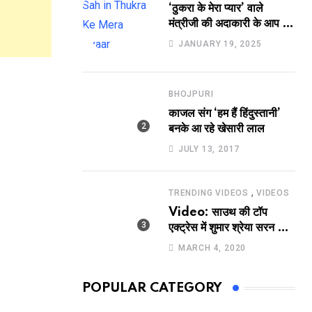
‘ठुकरा के मेरा प्यार’ वाले
मंत्रीजी की अदाकारी के आप भी
हो जाएंगे फैन, यकीं न हो तो
JANUARY 19, 2025
देखिये रवि साह की दमदार
भूमिका
BHOJPURI
काजल संग ‘हम हैं हिंदुस्तानी’
बनके आ रहे खेसारी लाल
JULY 13, 2017
,
TRENDING VIDEOS
VIDEOS
Video: साउथ की टॉप
एक्ट्रेस में शुमार श्रेया सरन का
सेक्सी लिपलॉक
MARCH 4, 2020
POPULAR CATEGORY