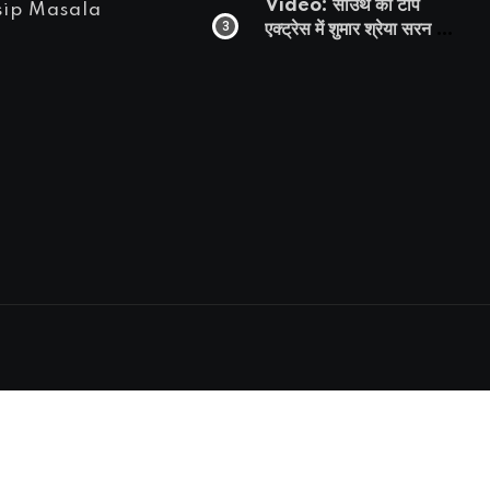
Video: साउथ की टॉप
sip Masala
एक्ट्रेस में शुमार श्रेया सरन का
सेक्सी लिपलॉक