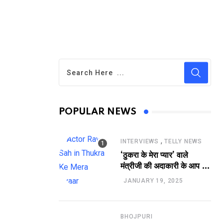
POPULAR NEWS
,
INTERVIEWS
TELLY NEWS
‘ठुकरा के मेरा प्यार’ वाले
मंत्रीजी की अदाकारी के आप भी
हो जाएंगे फैन, यकीं न हो तो
JANUARY 19, 2025
देखिये रवि साह की दमदार
भूमिका
BHOJPURI