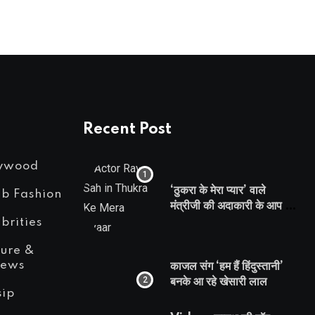
Recent Post
lywood
‘ठुकरा के मेरा प्यार’ वाले
eb Fashion
मंत्रीजी की अदाकारी के आप भी
हो जाएंगे फैन, यकीं न हो तो
brities
देखिये रवि साह की दमदार
ture &
भूमिका
iews
काजल संग ‘हम हैं हिंदुस्तानी’
बनके आ रहे खेसारी लाल
sip