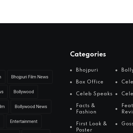
Categories
Bhojpuri
Bol
m
Bhojpuri Film News
Box Office
Cel
ws
Bollywood
Celeb Speaks
Cele
Facts &
Fea
ilm
Bollywood News
Fashion
Rev
Entertainment
First Look &
Gos
Poster