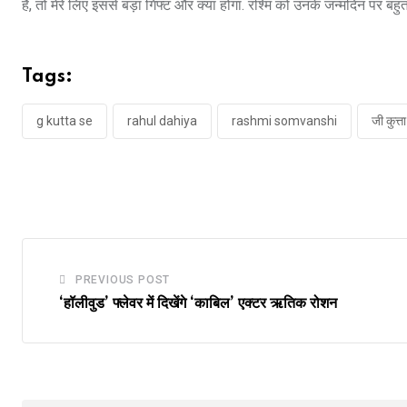
हैं, तो मेरे लिए इससे बड़ा गिफ्ट और क्या होगा. रश्मि को उनके जन्मदिन पर बहु
Tags:
g kutta se
rahul dahiya
rashmi somvanshi
जी कुत्ता
PREVIOUS POST
‘हॉलीवुड’ फ्लेवर में दिखेंगे ‘काबिल’ एक्टर ऋतिक रोशन