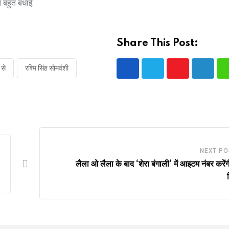
त बहुत बधाई.
Share This Post:
 से
रश्मि सिंह सोमवंशी
Youtube
LinkedI
NEXT PO
लैला ओ लैला के बाद ‘शेरा बंगाली’ में आइटम नंबर करें