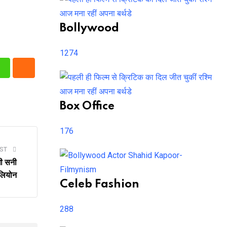
Bollywood
1274
n
Whatsapp
Cloud
Box Office
176
ST
गी सनी
लियोन
Celeb Fashion
288