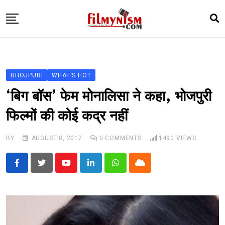
Skip
to
content
HOME
BOLLY
BHOJPURI
WHAT'S HOT
TELEVISION
‘बिग बॉस’ फेम मोनालिसा ने कहा, भोजपुरी
BHOJPURI
फिल्मों की कोई कद्र नहीं
NEWS ABTAK
BY
AUGUST 8, 2017
0
COMMENTS
1490
VIEWS
STARRY SIDES
MORE
Youtube
LinkedIn
Whatsapp
Cloud