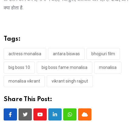
क्या होता है.
Tags:
actress monalisa
antara biswas
bhojpuri film
big boss 10
big boss fame monalisa
monalisa
monalisa vikrant
vikrant singh rajput
Share This Post:
Youtube
LinkedIn
Whatsapp
Cloud