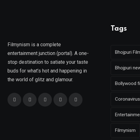
Tags
Filmynism is a complete
Bhojpuri Fil
entertainment junction (portal). A one-
stop destination to satiate your taste
Bhojpuri ne
buds for what’s hot and happening in
the world of glitz and glamour.
Bollywood f
Coronavirus
Entertainm
Filmynism