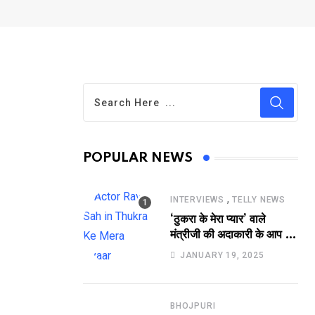
POPULAR NEWS
,
INTERVIEWS
TELLY NEWS
‘ठुकरा के मेरा प्यार’ वाले
मंत्रीजी की अदाकारी के आप भी
हो जाएंगे फैन, यकीं न हो तो
JANUARY 19, 2025
देखिये रवि साह की दमदार
भूमिका
BHOJPURI