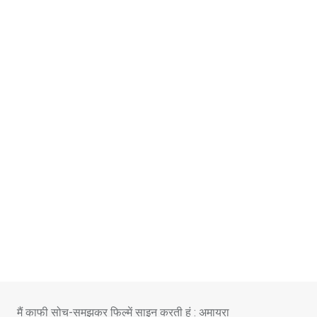
Skip
to
content
मैं काफी सोच-समझकर फिल्में साइन करती हूं : अमायरा