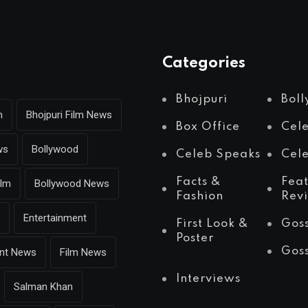
Categories
Bhojpuri
Bol
m
Bhojpuri Film News
Box Office
Cel
ws
Bollywood
Celeb Speaks
Cele
Facts &
Fea
ilm
Bollywood News
Fashion
Rev
Entertainment
First Look &
Gos
Poster
Gos
ent News
Film News
Interviews
Salman Khan