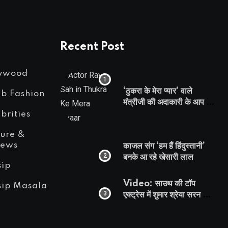
Recent Post
lywood
‘ठुकरा के मेरा प्यार’ वाले
eb Fashion
मंत्रीजी की अदाकारी के आप भी
हो जाएंगे फैन, यकीं न हो तो
brities
देखिये रवि साह की दमदार
ture &
भूमिका
iews
काजल संग ‘हम हैं हिंदुस्तानी’
बनके आ रहे खेसारी लाल
sip
Video: साउथ की टॉप
sip Masala
एक्ट्रेस में शुमार श्रेया सरन का
सेक्सी लिपलॉक