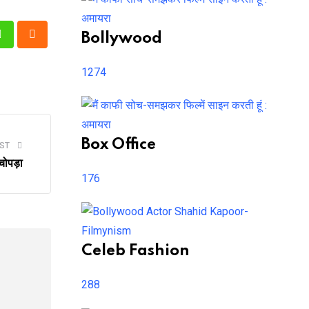
Bollywood
n
Whatsapp
Cloud
1274
Box Office
ST
चोपड़ा
176
Celeb Fashion
288