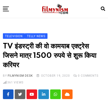
Skip
to
content
HOME
BOLLY
TELEVISION
TELLY NEWS
TELEVISION
TV इंडस्ट्री की वो कामयाब एक्ट्रेस
BHOJPURI
जिसने मात्र 1500 रुपये से शुरू किया
NEWS ABTAK
करियर
STARRY SIDES
MORE
BY
FILMYNISM DESK
OCTOBER 19, 2020
0
COMMENTS
361
VIEWS
Youtube
LinkedIn
Whatsapp
Cloud