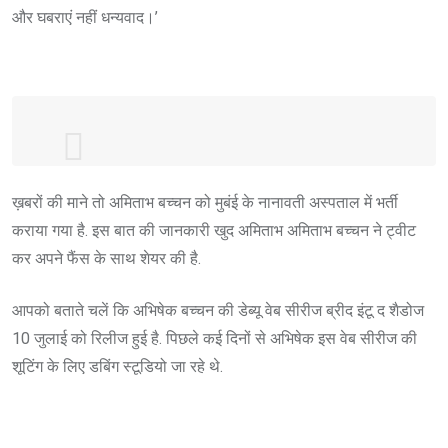
और घबराएं नहीं धन्यवाद।’
Earlier today both my father and I tested
ख़बरों की माने तो अमिताभ बच्चन को मुबंई के नानावती अस्पताल में भर्ती
positive for COVID 19. Both of us having
कराया गया है. इस बात की जानकारी खुद अमिताभ अमिताभ बच्चन ने ट्वीट
mild symptoms have been admitted to
कर अपने फैंस के साथ शेयर की है.
hospital. We have informed all the
required authorities and our family and
आपको बताते चलें कि अभिषेक बच्चन की डेब्यू वेब सीरीज ब्रीद इंटू द शैडोज
staff are all being tested. I request all to
10 जुलाई को रिलीज हुई है. पिछले कई दिनों से अभिषेक इस वेब सीरीज की
stay calm and not panic. Thank you.
शूटिंग के लिए डबिंग स्टूडियो जा रहे थे.
🙏🏽
— Abhishek 𝐁𝐚𝐜𝐡𝐜𝐡𝐚𝐧
(@juniorbachchan)
July 11, 2020