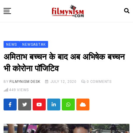
Skip
to
content
HOME
BOLLY
NEWS
NEWSABTAK
TELEVISION
अमिताभ बच्चन के बाद अब अभिषेक बच्चन
BHOJPURI
भी कोरोना पॉजिटिव
NEWS ABTAK
BY
FILMYNISM DESK
JULY 12, 2020
0
COMMENTS
STARRY SIDES
449
VIEWS
MORE
Youtube
LinkedIn
Whatsapp
Cloud