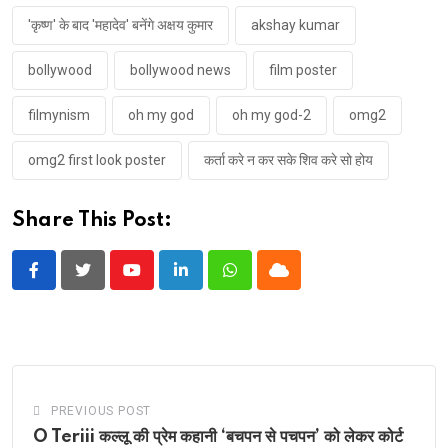
May the eternal energy of Adiyogi bless
'कृष्ण' के बाद 'महादेव' बनेंगे अक्षय कुमार
akshay kumar
us through this journey. हर हर
bollywood
bollywood news
film poster
महादेव
@TripathiiPankaj
@yamigautam
@AmitBrai
filmynism
oh my god
oh my god-2
omg2
pic.twitter.com/VgRZMVzoDy
— Akshay Kumar (@akshaykumar)
omg2 first look poster
कर्ता करे न कर सके शिव करे सो होय
October 23, 2021
Share This Post:
Youtube
LinkedIn
Whatsapp
Cloud
PREVIOUS POST
O Teriii कल्लू की प्रेम कहानी ‘बचपन से पचपन’ को लेकर कोर्ट