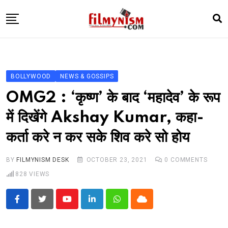
Skip
to
content
HOME
BOLLY
BOLLYWOOD
NEWS & GOSSIPS
TELEVISION
OMG2 : ‘कृष्ण’ के बाद ‘महादेव’ के रूप
BHOJPURI
में दिखेंगे Akshay Kumar, कहा-
NEWS ABTAK
कर्ता करे न कर सके शिव करे सो होय
STARRY SIDES
MORE
BY
FILMYNISM DESK
OCTOBER 23, 2021
0
COMMENTS
828
VIEWS
Youtube
LinkedIn
Whatsapp
Cloud