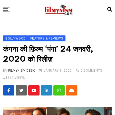
Skip
to
content
HOME
BOLLY
BOLLYWOOD
FEATURE & REVIEWS
TELEVISION
कंगना की फ़िल्म ‘पंगा’ 24 जनवरी,
BHOJPURI
2020 को रिलीज़
NEWS ABTAK
BY
FILMYNISM DESK
JANUARY 3, 2020
0
COMMENTS
STARRY SIDES
511
VIEWS
MORE
Youtube
LinkedIn
Whatsapp
Cloud