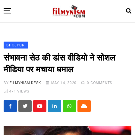
Skip
to
content
HOME
BOLLY
BHOJPURI
TELEVISION
संभावना सेठ की डांस वीडियो ने सोशल
BHOJPURI
मीडिया पर मचाया धमाल
NEWS ABTAK
BY
FILMYNISM DESK
MAY 14, 2020
0
COMMENTS
STARRY SIDES
471
VIEWS
MORE
Youtube
LinkedIn
Whatsapp
Cloud