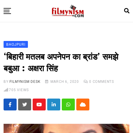
Skip
to
content
HOME
BOLLY
BHOJPURI
TELEVISION
‘बिहारी मतलब अपनेपन का ब्रांड’ समझे
BHOJPURI
बबुआ : अक्षरा सिंह
NEWS ABTAK
BY
FILMYNISM DESK
MARCH 6, 2020
0
COMMENTS
STARRY SIDES
705
VIEWS
MORE
Youtube
LinkedIn
Whatsapp
Cloud