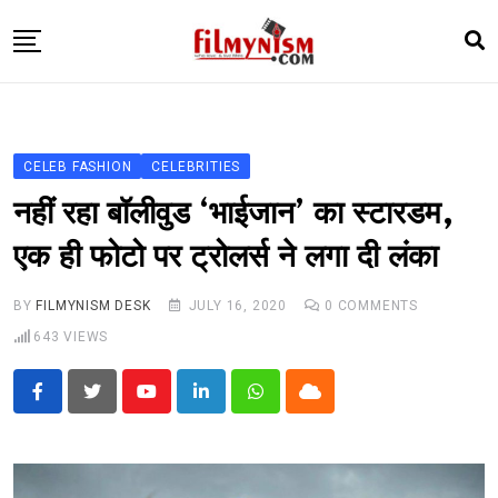
Skip
to
content
HOME
BOLLY
CELEB FASHION
CELEBRITIES
TELEVISION
नहीं रहा बॉलीवुड ‘भाईजान’ का स्टारडम,
BHOJPURI
एक ही फोटो पर ट्रोलर्स ने लगा दी लंका
NEWS ABTAK
BY
FILMYNISM DESK
JULY 16, 2020
0
COMMENTS
STARRY SIDES
643
VIEWS
MORE
Youtube
LinkedIn
Whatsapp
Cloud