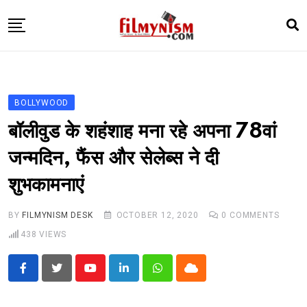
Skip
to
content
HOME
BOLLY
BOLLYWOOD
TELEVISION
बॉलीवुड के शहंशाह मना रहे अपना 78वां
BHOJPURI
जन्मदिन, फैंस और सेलेब्स ने दी
NEWS ABTAK
शुभकामनाएं
STARRY SIDES
MORE
BY
FILMYNISM DESK
OCTOBER 12, 2020
0
COMMENTS
438
VIEWS
Youtube
LinkedIn
Whatsapp
Cloud