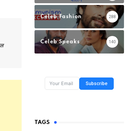
Celeb Fashion
288
Celeb Speaks
140
ूल
Subscribe
TAGS