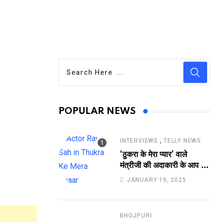
POPULAR NEWS
,
INTERVIEWS
TELLY NEWS
‘ठुकरा के मेरा प्यार’ वाले
मंत्रीजी की अदाकारी के आप भी
हो जाएंगे फैन, यकीं न हो तो
JANUARY 19, 2025
देखिये रवि साह की दमदार
भूमिका
BHOJPURI