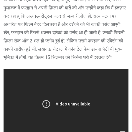
मुलाकत में फरहान ने अपनी फ़िल्म की बातें की और उन्होंने कहा कि मैं इंतज़ार
कर रहा हूं कि लखनऊ सेंट्रल जल्द से जल्द रीलीज़ हो. सत्य घटना पर
अधारित यह फ़िल्म बेहद दिलचस्प है और दर्शको को भी काफी पसंद आएगी.
खैर, फरहान की फिल्में अक्सर दर्शको को पसंद आ ही जाती है. उनकी पिछली
फ़िल्म रॉक ऑन 2 भले ही फ्लॉप हुई हो, लेकिन उसमे फरहान की एक्टिंग की
काफी तारीफ़ हुई थी. लखनऊ सेंट्रल में कॉकटेल फेम डायना पेंटी भी मुख्य
भूमिका में होंगी. यह फ़िल्म 15 सितम्बर को सिनेमा घरो में दस्तक देगी.