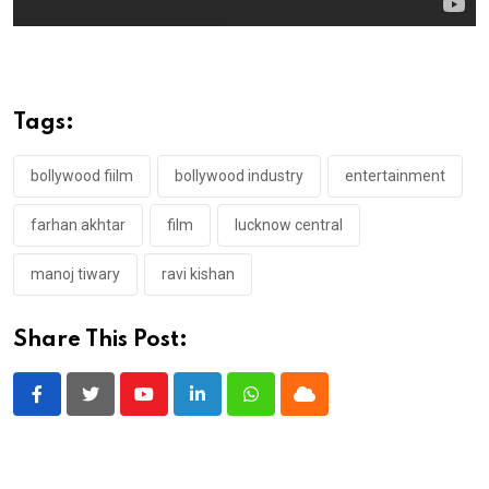
Tags:
bollywood fiilm
bollywood industry
entertainment
farhan akhtar
film
lucknow central
manoj tiwary
ravi kishan
Share This Post:
Youtube
LinkedIn
Whatsapp
Cloud