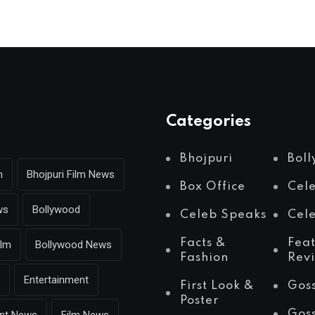
Categories
Bhojpuri
Bol
m
Bhojpuri Film News
Box Office
Cel
ws
Bollywood
Celeb Speaks
Cele
Facts &
Fea
ilm
Bollywood News
Fashion
Rev
Entertainment
First Look &
Gos
Poster
Gos