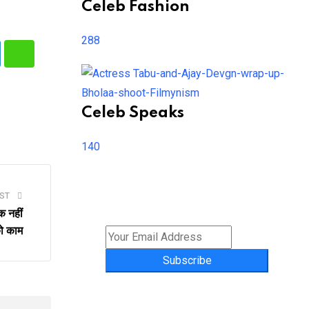
Celeb Fashion
288
kedIn
Whatsapp
Celeb Speaks
140
ST
क नहीं
को काम
Subscribe