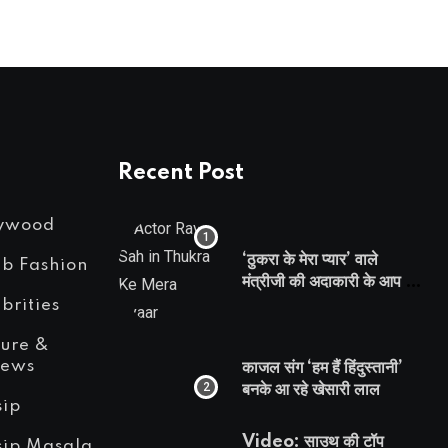
Recent Post
lywood
‘ठुकरा के मेरा प्यार’ वाले
eb Fashion
मंत्रीजी की अदाकारी के आप भी
हो जाएंगे फैन, यकीं न हो तो
brities
देखिये रवि साह की दमदार
ture &
भूमिका
iews
काजल संग ‘हम हैं हिंदुस्तानी’
बनके आ रहे खेसारी लाल
sip
Video: साउथ की टॉप
sip Masala