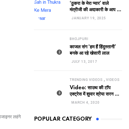
‘ठुकरा के मेरा प्यार’ वाले
मंत्रीजी की अदाकारी के आप भी
हो जाएंगे फैन, यकीं न हो तो
JANUARY 19, 2025
देखिये रवि साह की दमदार
भूमिका
BHOJPURI
काजल संग ‘हम हैं हिंदुस्तानी’
बनके आ रहे खेसारी लाल
JULY 13, 2017
,
TRENDING VIDEOS
VIDEOS
Video: साउथ की टॉप
एक्ट्रेस में शुमार श्रेया सरन का
सेक्सी लिपलॉक
MARCH 4, 2020
िजाइनर लहंगे
POPULAR CATEGORY