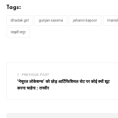
Tags:
dhadak girl
gunjan saxena
jahanvi kapoor
manish
जाह्नवी कपूर
PREVIOUS POST
‘नेचुरल लोकेशन्स’ को छोड़ आर्टिफिशियल सेट पर कोई क्यों शूट
करना चाहेगा : तनवीर