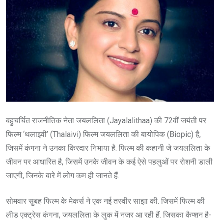
बहुचर्चित राजनीतिक नेता जयललिता (Jayalalithaa) की 72वीं जयंती पर
फिल्म ‘थलाइवी’ (Thalaivi) फिल्म जयललिता की बायोपिक (Biopic) है,
जिसमें कंगना ने उनका किरदार निभाया है. फिल्म की कहानी जे जयललिता के
जीवन पर आधारित है, जिसमें उनके जीवन के कई ऐसे पहलुओं पर रोशनी डाली
जाएगी, जिनके बारे में लोग कम ही जानते हैं.
सोमवार सुबह फिल्म के मेकर्स ने एक नई तस्वीर साझा की. जिसमें फिल्म की
लीड एक्ट्रेस कंगना, जयललिता के लुक में नजर आ रही हैं. जिसका कैप्शन है-