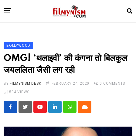
Skip
to
content
HOME
BOLLY
BOLLYWOOD
TELEVISION
OMG! ‘थलाइवी’ की कंगना तो बिलकुल
BHOJPURI
जयललिता जैसी लग रही
NEWS ABTAK
BY
FILMYNISM DESK
FEBRUARY 24, 2020
0
COMMENTS
STARRY SIDES
504
VIEWS
MORE
Youtube
LinkedIn
Whatsapp
Cloud