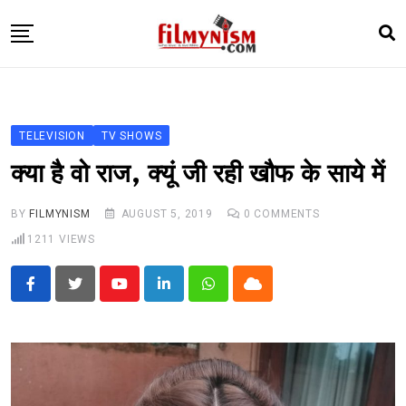
Skip
to
content
HOME
BOLLY
TELEVISION
TV SHOWS
TELEVISION
क्या है वो राज, क्यूं जी रही खौफ के साये में
BHOJPURI
BY
FILMYNISM
AUGUST 5, 2019
0
COMMENTS
NEWS ABTAK
1211
VIEWS
STARRY SIDES
MORE
Youtube
LinkedIn
Whatsapp
Cloud