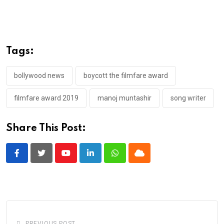
Tags:
bollywood news
boycott the filmfare award
filmfare award 2019
manoj muntashir
song writer
Share This Post:
Youtube
LinkedIn
Whatsapp
Cloud
PREVIOUS POST