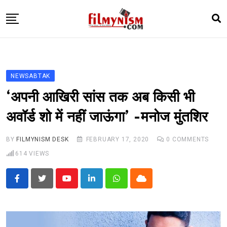
Skip
to
content
HOME
BOLLY
NEWSABTAK
TELEVISION
‘अपनी आखिरी सांस तक अब किसी भी
BHOJPURI
अवॉर्ड शो में नहीं जाऊंगा’ -मनोज मुंतशिर
NEWS ABTAK
BY
FILMYNISM DESK
FEBRUARY 17, 2020
0
COMMENTS
STARRY SIDES
614
VIEWS
MORE
Youtube
LinkedIn
Whatsapp
Cloud