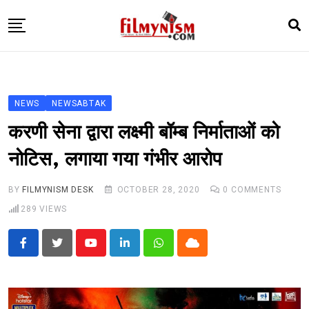
Skip
to
content
HOME
BOLLY
NEWS
NEWSABTAK
TELEVISION
करणी सेना द्वारा लक्ष्मी बॉम्ब निर्माताओं को
BHOJPURI
नोटिस, लगाया गया गंभीर आरोप
NEWS ABTAK
BY
FILMYNISM DESK
OCTOBER 28, 2020
0
COMMENTS
STARRY SIDES
289
VIEWS
MORE
Youtube
LinkedIn
Whatsapp
Cloud